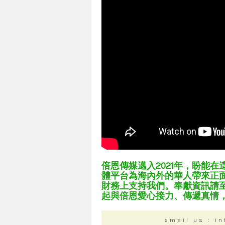
倍恩傳媒邁入2021年，盼能
體平台為海內外的華人帶來正
財務上支持我們。奉獻資訊請
起與倍恩愛心接力、傳遞真情
email us : i