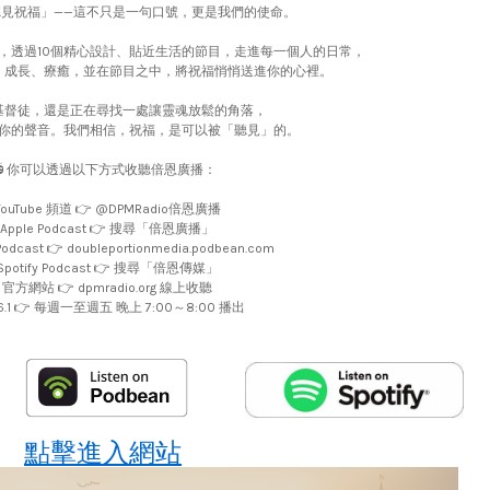
見祝福」——這不只是一句口號，更是我們的使命。
，透過10個精心設計、貼近生活的節目，走進每一個人的日常，
、成長、療癒，並在節目之中，將祝福悄悄送進你的心裡。
基督徒，還是正在尋找一處讓靈魂放鬆的角落，
你的聲音。我們相信，祝福，是可以被「聽見」的。
📻 你可以透過以下方式收聽倍恩廣播：
 YouTube 頻道 👉 @DPMRadio倍恩廣播
- Apple Podcast 👉 搜尋「倍恩廣播」
Podcast 👉 doubleportionmedia.podbean.com
 Spotify Podcast 👉 搜尋「倍恩傳媒」
- 官方網站 👉 dpmradio.org 線上收聽
96.1 👉 每週一至週五 晚上 7:00～8:00 播出
點擊進入網站