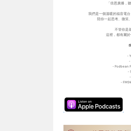
「倍恩廣播，聽
我們是一個溫暖的福音電台
陪你一起思考、微笑
不管你是
這裡，都有屬於
-
- Podbean 
-
- FM