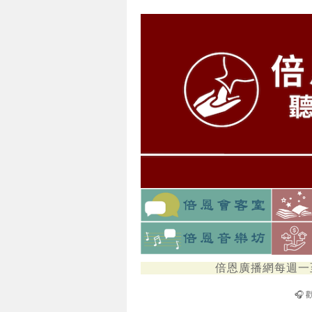
倍恩廣播網每週一至週
🎧