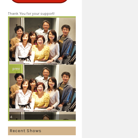
Thank You for your support!
prev
3
Recent Shows