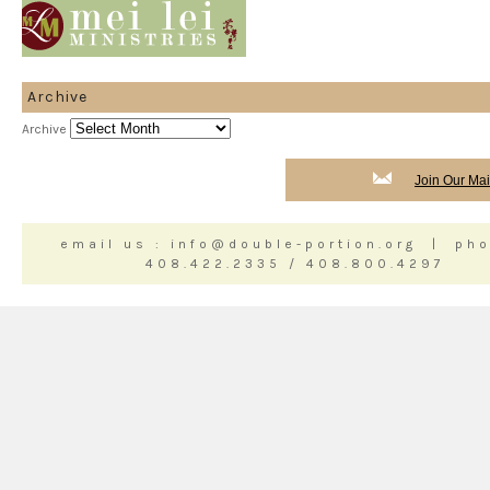
Archive
Archive
Join Our Mail
email us : info@double-portion.org | pho
408.422.2335 / 408.800.4297