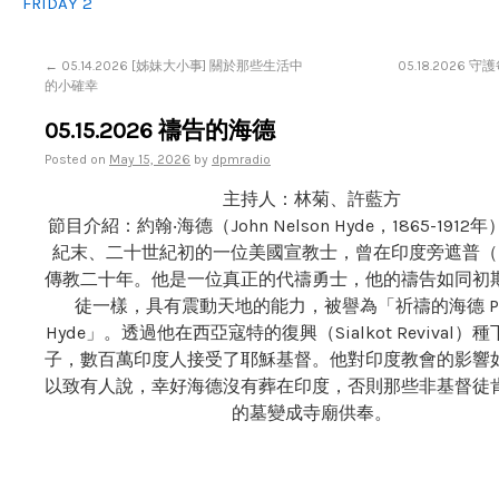
FRIDAY 2
←
05.14.2026 [姊妹大小事] 關於那些生活中
05.18.2026
的小確幸
05.15.2026 禱告的海德
Posted on
May 15, 2026
by
dpmradio
主持人：林菊、許藍方
節目介紹：約翰‧海德（John Nelson Hyde，1865-191
紀末、二十世紀初的一位美國宣教士，曾在印度旁遮普（Pu
傳教二十年。他是一位真正的代禱勇士，他的禱告如同初
徒一樣，具有震動天地的能力，被譽為「祈禱的海德 Pra
Hyde」。透過他在西亞寇特的復興（Sialkot Revival）
子，數百萬印度人接受了耶穌基督。他對印度教會的影響
以致有人說，幸​​好海德沒有葬在印度，否則那些非基督徒
的墓變成寺廟供奉。